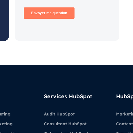
Services HubSpot
HubSp
eting
Audit HubSpot
Marketi
keting
Consultant HubSpot
Content