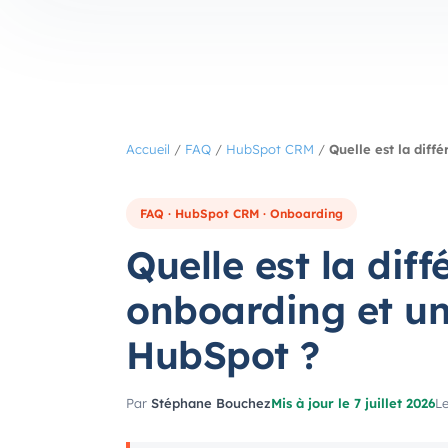
Accueil
/
FAQ
/
HubSpot CRM
/
Quelle est la dif
FAQ · HubSpot CRM · Onboarding
Quelle est la dif
onboarding et u
HubSpot ?
Par
Stéphane Bouchez
Mis à jour le 7 juillet 2026
Le