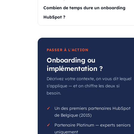
Combien de temps dure un onboarding
HubSpot ?
PASSER À L'ACTION
Onboarding ou
implémentation ?
Décrivez votre contexte, on vous dit lequel
s'applique — et on chiffre les deux si
besoin.
Un des premiers partenaires HubSpot
de Belgique (2015)
Partenaire Platinum — experts seniors
uniquement