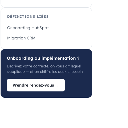
DÉFINITIONS LIÉES
Onboarding HubSpot
Migration CRM
Onboarding ou implémentation ?
Décrivez votre contexte, on vous dit lequel
s'applique — et on chiffre les deux si besoin.
Prendre rendez-vous →