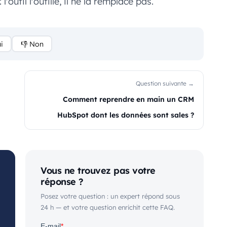
l'outil l'outille, il ne la remplace pas.
i
👎 Non
Question suivante →
Comment reprendre en main un CRM
HubSpot dont les données sont sales ?
Vous ne trouvez pas votre
réponse ?
Posez votre question : un expert répond sous
24 h — et votre question enrichit cette FAQ.