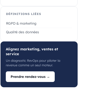
DÉFINITIONS LIÉES
RGPD & marketing
Qualité des données
Alignez marketing, ventes et
service
Un diagnostic RevOps pour piloter la
revenue comme un seul moteur.
Prendre rendez-vous →