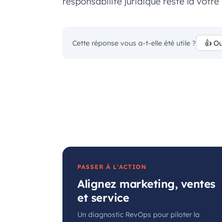
responsabilité juridique reste la vôtre : 
Cette réponse vous a-t-elle été utile ?
👍 Ou
PASSER À L'ACTION
Alignez marketing, ventes
et service
Un diagnostic RevOps pour piloter la