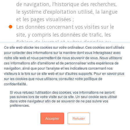
de navigation, l’historique des recherches,
le système d’exploitation utilisé, la langue
et les pages visualisées ;
Les données concernant vos visites sur le
site, y compris les données de trafic, les
fichiers de journal et autres données ou
Ce site web stocke les cookies sur votre ordinateur. Ces cookies sont utilisés
ressources de communication que vous
pour collecter des informations sur la manière dont vous interagissez avec
utilisez en accédant au site ;
notre site web et nous permettent de nous souvenir de vous. Nous utilisons
ces informations afin d'améliorer et de personnaliser votre expérience de
Les données relatives aux commandes le
navigation, ainsi que pour l'analyse et les indicateurs concernant nos
cas échéant : adresse postale, coordonnées
visiteurs à la fois sur ce site web et sur d'autres supports. Pour en savoir plus
sur les cookies que nous utilisons, consultez notre politique de
bancaires ou PayPal ;
confidentialité.
Les données relatives à l’utilisation des
Si vous refusez l'utilisation des cookies, vos informations ne seront
réseaux sociaux lorsque vous en utilisez les
pas suivies lors de votre visite sur ce site. Un seul cookie sera utilisé
dans votre navigateur afin de se souvenir de ne pas suivre vos
fonctionnalités.
préférences.
Accepter
Refuser
L’utilisateur accepte que ses données soient
transmises et utilisées à des tiers à des fins