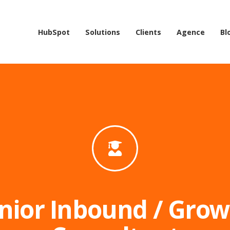
HubSpot
Solutions
Clients
Agence
Bl
nior Inbound / Gro