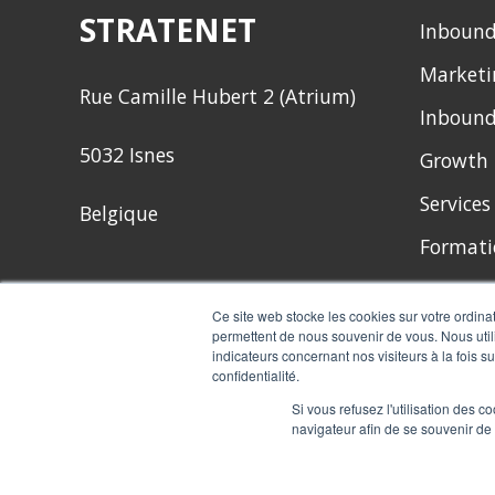
STRATENET
Inbound
Marketi
Rue Camille Hubert 2 (Atrium)
Inbound
5032 Isnes
Growth 
Service
Belgique
Formati
Ce site web stocke les cookies sur votre ordina
permettent de nous souvenir de vous. Nous utili
indicateurs concernant nos visiteurs à la fois s
confidentialité.
Si vous refusez l'utilisation des c
navigateur afin de se souvenir de
Copyright © 2021
STRATENET
- Agence de Growth Marketing | Belgique -
Condit