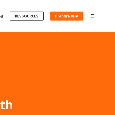
RESSOURCES
Prendre RDV
og
RESSOURCES
Prendre RDV
GROWTH AUDIT
CONTACT
wth