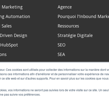
 Marketing
Agence
ng Automation
Pourquoi l'Inbound Mark
 Sales
Ressources
Driven Design
Stratégie Digitale
s HubSpot
SEO
ons
SEA
teur. Ces cookies sont utilisés pour collecter des informations sur la manière dont 
sons ces informations afin d'améliorer et de personnaliser votre expérience de navi
ur ce site web et sur d'autres supports. Pour en savoir plus sur les cookies que nous 
ookies, vos informations ne seront pas suivies lors de votre visite sur ce site. Un seu
 ne pas suivre vos préférences.
ions Générales de Vente