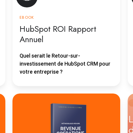
EBOOK
HubSpot ROI Rapport
Annuel
Quel serait le Retour-sur-
investissement de HubSpot CRM pour
votre entreprise ?
Ebook
P
'Revenue
c
Operations'
H