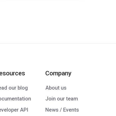
esources
Company
ead our blog
About us
ocumentation
Join our team
eveloper API
News / Events