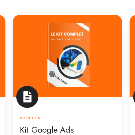
Kit
M
Google
P
Ads
T
BROCHURE
Kit Google Ads