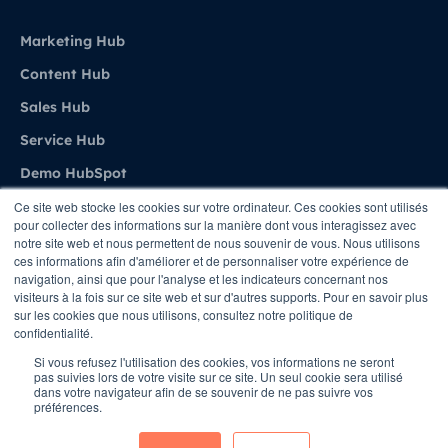
Marketing Hub
Content Hub
Sales Hub
Service Hub
Demo HubSpot
Ce site web stocke les cookies sur votre ordinateur. Ces cookies sont utilisés
pour collecter des informations sur la manière dont vous interagissez avec
Agence
notre site web et nous permettent de nous souvenir de vous. Nous utilisons
ces informations afin d'améliorer et de personnaliser votre expérience de
navigation, ainsi que pour l'analyse et les indicateurs concernant nos
A propos de Stratenet
visiteurs à la fois sur ce site web et sur d'autres supports. Pour en savoir plus
sur les cookies que nous utilisons, consultez notre politique de
Stratenet X HubSpot
confidentialité.
Nous Contacter
Si vous refusez l'utilisation des cookies, vos informations ne seront
pas suivies lors de votre visite sur ce site. Un seul cookie sera utilisé
dans votre navigateur afin de se souvenir de ne pas suivre vos
préférences.
Copyright © STRATENET - All rights Reserved