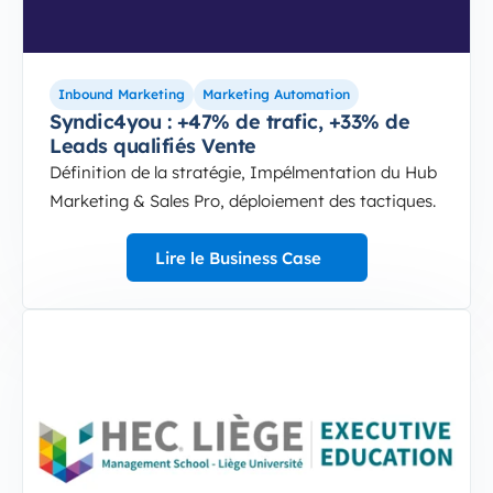
Inbound Marketing
Marketing Automation
Syndic4you : +47% de trafic, +33% de
Leads qualifiés Vente
Définition de la stratégie, Impélmentation du Hub
Marketing & Sales Pro, déploiement des tactiques.
Lire le Business Case
4-Sep-10-2024-12-37-49-6797-PM
HEC Executive : Décupler la Vente de Formation C