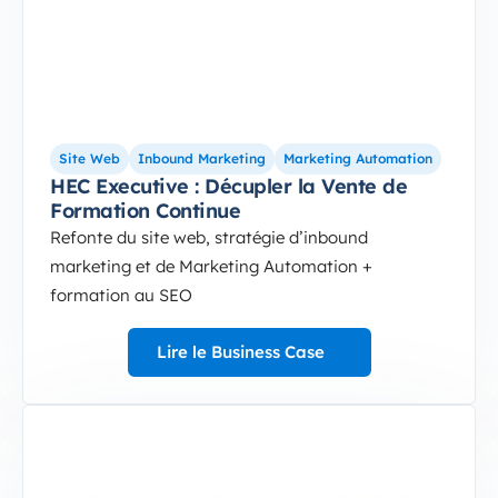
Site Web
Inbound Marketing
Marketing Automation
HEC Executive : Décupler la Vente de
Formation Continue
Refonte du site web, stratégie d’inbound
marketing et de Marketing Automation +
formation au SEO
Lire le Business Case
3-Sep-10-2024-12-37-49-5172-PM
Site web optimisé pour le trafic et la Génération 