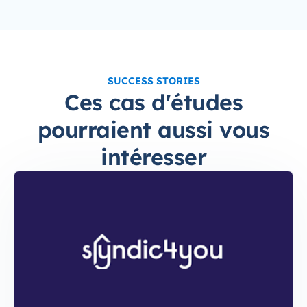
SUCCESS STORIES
Ces cas d'études
pourraient aussi vous
intéresser
syndic4you-large
Syndic4you : +47% de trafic, +33% de Leads qualif