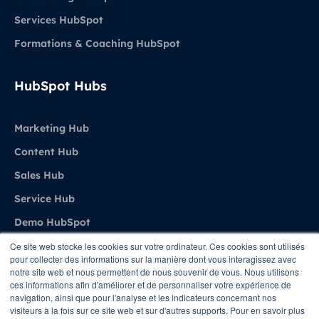
Services HubSpot
Formations & Coaching HubSpot
HubSpot Hubs
Marketing Hub
Content Hub
Sales Hub
Service Hub
Demo HubSpot
Ce site web stocke les cookies sur votre ordinateur. Ces cookies sont utilisés
pour collecter des informations sur la manière dont vous interagissez avec
Agence
notre site web et nous permettent de nous souvenir de vous. Nous utilisons
ces informations afin d'améliorer et de personnaliser votre expérience de
navigation, ainsi que pour l'analyse et les indicateurs concernant nos
A propos de Stratenet
visiteurs à la fois sur ce site web et sur d'autres supports. Pour en savoir plus