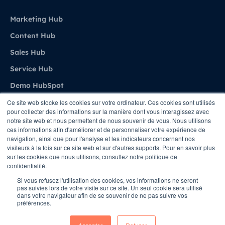
Marketing Hub
Content Hub
Sales Hub
Service Hub
Demo HubSpot
Ce site web stocke les cookies sur votre ordinateur. Ces cookies sont utilisés
pour collecter des informations sur la manière dont vous interagissez avec
Agence
notre site web et nous permettent de nous souvenir de vous. Nous utilisons
ces informations afin d'améliorer et de personnaliser votre expérience de
navigation, ainsi que pour l'analyse et les indicateurs concernant nos
A propos de Stratenet
visiteurs à la fois sur ce site web et sur d'autres supports. Pour en savoir plus
sur les cookies que nous utilisons, consultez notre politique de
Stratenet X HubSpot
confidentialité.
Nous Contacter
Si vous refusez l'utilisation des cookies, vos informations ne seront
pas suivies lors de votre visite sur ce site. Un seul cookie sera utilisé
dans votre navigateur afin de se souvenir de ne pas suivre vos
préférences.
Copyright © STRATENET - All rights Reserved