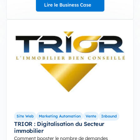
Lire le Business Case
5-Sep-10-2024-12-37-49-8155-PM
TRIOR : Digitalisation du Secteur immobilier
Site Web
Marketing Automation
Vente
Inbound
TRIOR : Digitalisation du Secteur
immobilier
Comment booster le nombre de demandes