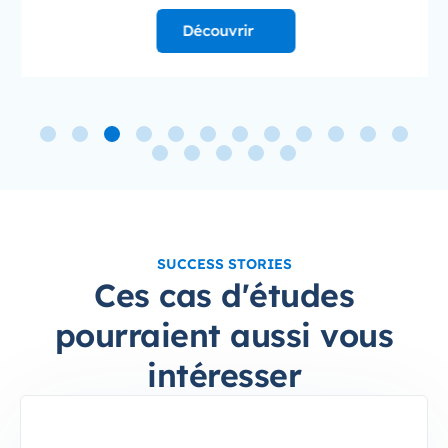
Découvrir
SUCCESS STORIES
Ces cas d'études
pourraient aussi vous
intéresser
4-Sep-10-2024-12-37-49-6797-PM
HEC Executive : Décupler la Vente de Formation C