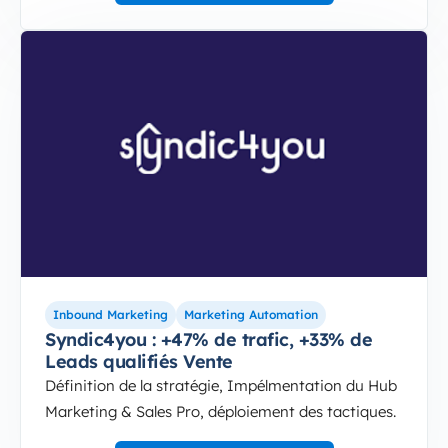
syndic4you-large
Syndic4you : +47% de trafic, +33% de Leads qualif
Inbound Marketing
Marketing Automation
Syndic4you : +47% de trafic, +33% de
Leads qualifiés Vente
Définition de la stratégie, Impélmentation du Hub
Marketing & Sales Pro, déploiement des tactiques.