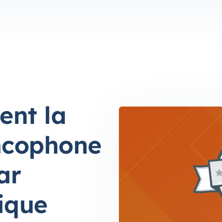
ent la
ncophone
ar
ique