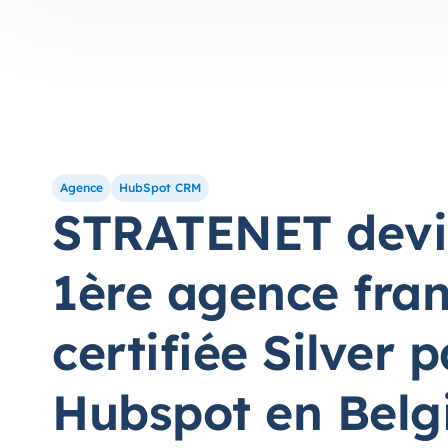
Agence
HubSpot CRM
STRATENET devi
1ère agence fra
certifiée Silver p
Hubspot en Belg