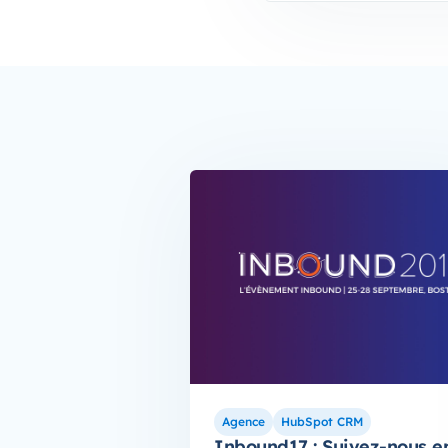
Agence
HubSpot CRM
Inbound17 : Suivez-nous e