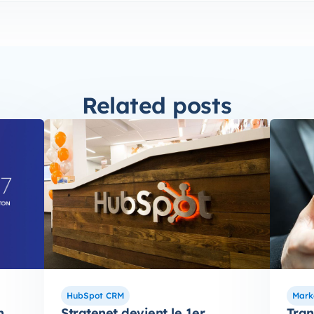
Related posts
HubSpot CRM
Mark
n
Stratenet devient le 1er
Tran