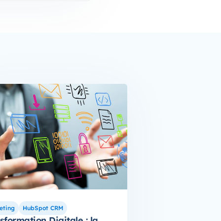
eting
HubSpot CRM
sformation Digitale : la