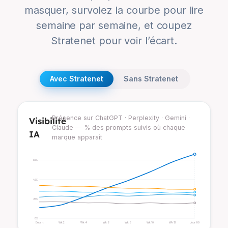
masquer, survolez la courbe pour lire
semaine par semaine, et coupez
Stratenet pour voir l’écart.
Avec Stratenet
Sans Stratenet
Présence sur ChatGPT · Perplexity · Gemini ·
Visibilité
Claude — % des prompts suivis où chaque
IA
marque apparaît
60%
40%
20%
0%
Départ
Wk 2
Wk 4
Wk 6
Wk 8
Wk 10
Wk 12
Jour 90