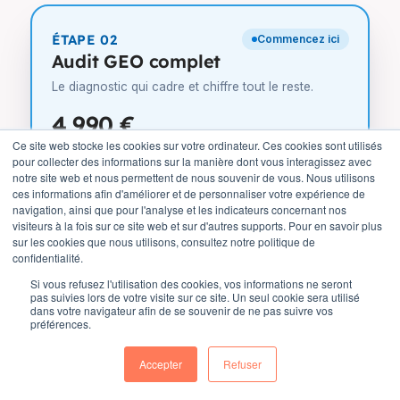
ÉTAPE 02
Commencez ici
Audit GEO complet
Le diagnostic qui cadre et chiffre tout le reste.
4 990 €
Ce site web stocke les cookies sur votre ordinateur. Ces cookies sont utilisés
livré en 7 jours · sur vos données réelles
pour collecter des informations sur la manière dont vous interagissez avec
Le scan complet des 105 critères en 15
notre site web et nous permettent de nous souvenir de vous. Nous utilisons
catégories pondérées, branché sur votre
ces informations afin d'améliorer et de personnaliser votre expérience de
Search Console, GA4 et SEMrush
navigation, ainsi que pour l'analyse et les indicateurs concernant nos
visiteurs à la fois sur ce site web et sur d'autres supports. Pour en savoir plus
100+ vraies requêtes d’acheteurs, rejouées
sur les cookies que nous utilisons, consultez notre politique de
trois fois sur 5 moteurs IA et comparées à 3 à
confidentialité.
5 concurrents
Analyse page par page de tout votre Content
Si vous refusez l'utilisation des cookies, vos informations ne seront
pas suivies lors de votre visite sur ce site. Un seul cookie sera utilisé
Hub, et vos écarts de contenu face aux
dans votre navigateur afin de se souvenir de ne pas suivre vos
concurrents
préférences.
Un plan page par page et un devis ferme,
présentés en debrief — le plan vous
Accepter
Refuser
appartient, avec ou sans nous
Garanti : au moins 20 opportunités