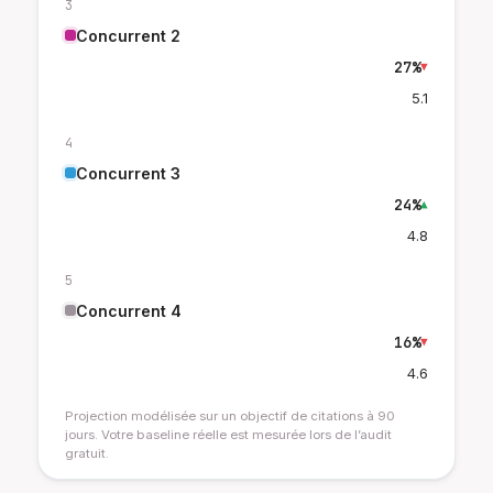
3
Concurrent 2
27%
▼
5.1
4
Concurrent 3
24%
▲
4.8
5
Concurrent 4
16%
▼
4.6
Projection modélisée sur un objectif de citations à 90
jours. Votre baseline réelle est mesurée lors de l’audit
gratuit.