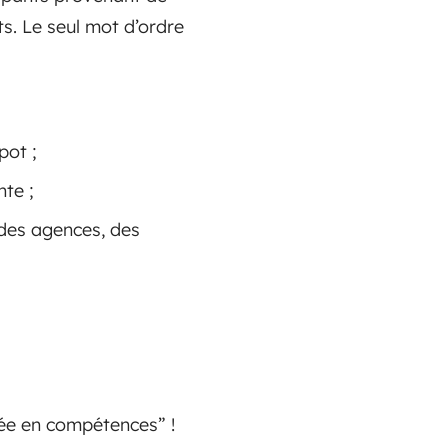
ts. Le seul mot d’ordre
pot ;
nte ;
 des agences, des
ée en compétences” !