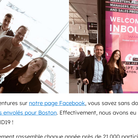
entures sur
notre page Facebook
, vous savez sans d
s envolés pour Boston
. Effectivement, nous avons eu
ND19 !
nement rassemble chaque année près de 21.000 partic