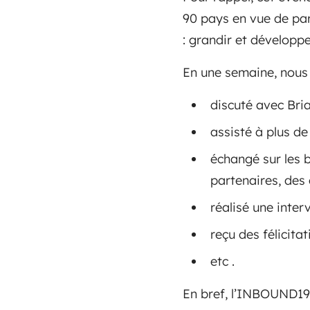
90 pays en vue de part
: grandir et dévelop
En une semaine, nous
discuté avec Bri
assisté à plus de
échangé sur les 
partenaires, des 
réalisé une inter
reçu des félicita
etc .
En bref, l’INBOUND1