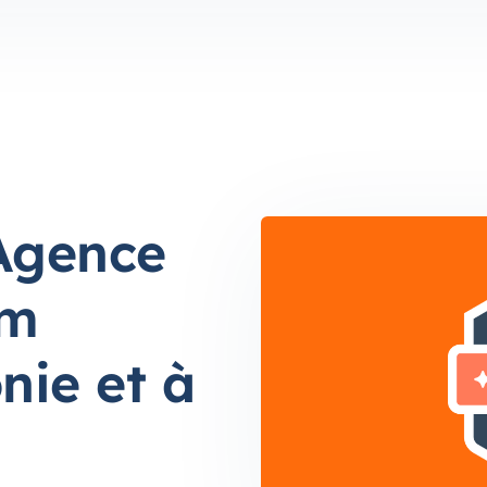
 Agence
um
nie et à