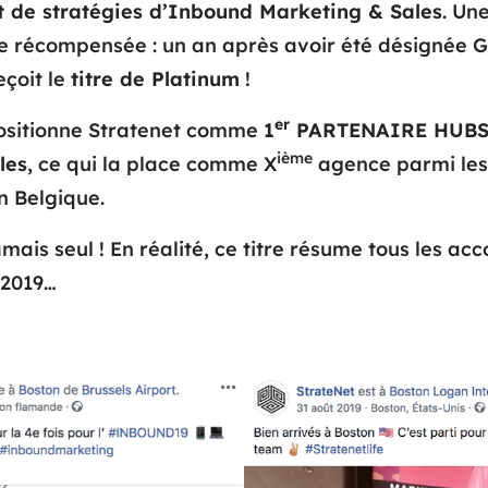
 de stratégies d’Inbound Marketing & Sales
. Une
re récompensée : un an après avoir été désignée G
eçoit le
titre de Platinum
!
er
 positionne Stratenet comme
1
PARTENAIRE HUBS
ième
les,
ce qui la place comme X
agence parmi le
n Belgique.
amais seul ! En réalité, ce titre résume tous les a
 2019…