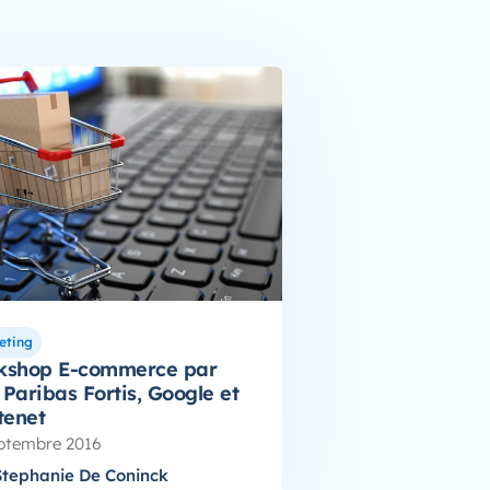
eting
kshop E-commerce par
Paribas Fortis, Google et
tenet
ptembre 2016
Stephanie De Coninck