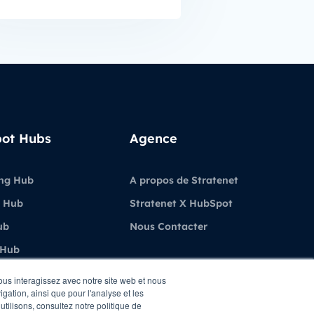
ot Hubs
Agence
ng Hub
A propos de Stratenet
 Hub
Stratenet X HubSpot
ub
Nous Contacter
 Hub
ubSpot
vous interagissez avec notre site web et nous
gation, ainsi que pour l'analyse et les
utilisons, consultez notre politique de