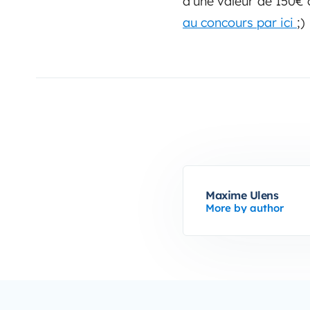
d'une valeur de 150€ 
au concours par ici
;)
Maxime Ulens
More by author