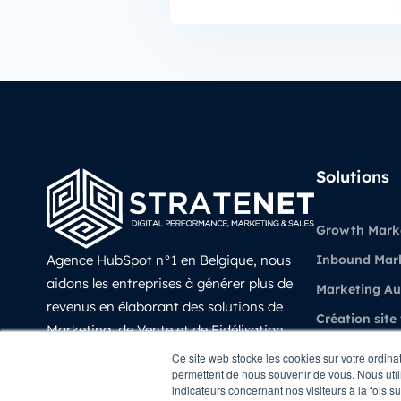
Solutions
Growth Mark
Agence HubSpot n°1 en Belgique, nous
Inbound Mar
aidons les entreprises à générer plus de
Marketing A
revenus en élaborant des solutions de
Création site
Marketing, de Vente et de Fidélisation
Vente et CRM
prédictives, évolutives et mesurable avec
Ce site web stocke les cookies sur votre ordina
permettent de nous souvenir de vous. Nous utili
HubSpot.
Experience Cl
indicateurs concernant nos visiteurs à la fois s
LinkedIn