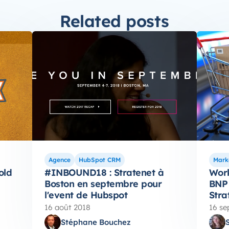
Related posts
Agence
HubSpot CRM
Mark
old
#INBOUND18 : Stratenet à
Wor
Boston en septembre pour
BNP 
l'event de Hubspot
Stra
16 août 2018
16 se
Stéphane Bouchez