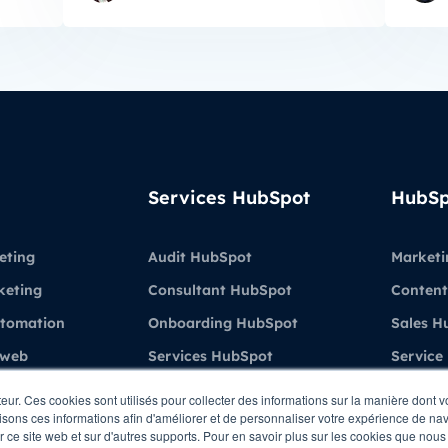
Services HubSpot
HubSp
eting
Audit HubSpot
Marketi
keting
Consultant HubSpot
Content
utomation
Onboarding HubSpot
Sales H
 web
Services HubSpot
Service
Formations & Coaching
Demo H
teur. Ces cookies sont utilisés pour collecter des informations sur la manière dont 
sons ces informations afin d'améliorer et de personnaliser votre expérience de navi
ient
HubSpot
ur ce site web et sur d'autres supports. Pour en savoir plus sur les cookies que nous 