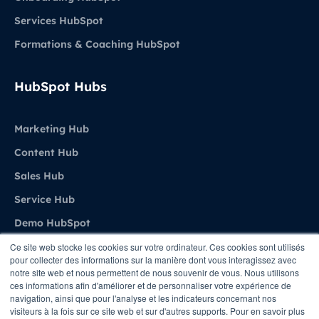
Services HubSpot
Formations & Coaching HubSpot
HubSpot Hubs
Marketing Hub
Content Hub
Sales Hub
Service Hub
Demo HubSpot
Ce site web stocke les cookies sur votre ordinateur. Ces cookies sont utilisés
pour collecter des informations sur la manière dont vous interagissez avec
Agence
notre site web et nous permettent de nous souvenir de vous. Nous utilisons
ces informations afin d'améliorer et de personnaliser votre expérience de
navigation, ainsi que pour l'analyse et les indicateurs concernant nos
A propos de Stratenet
visiteurs à la fois sur ce site web et sur d'autres supports. Pour en savoir plus