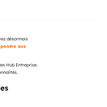
uvez désormais
épondre aux
ales Hub Entreprise.
onnalités.
les