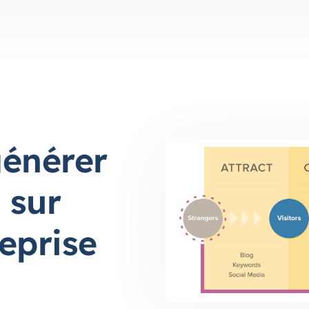
générer
 sur
reprise