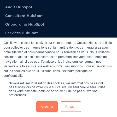
Audit HubSpot
Consultant HubSpot
Onboarding HubSpot
Services HubSpot
Formations & Coaching HubSpot
Ce site web stocke les cookies sur votre ordinateur. Ces cookies sont utilisés
pour collecter des informations sur la manière dont vous interagissez avec
notre site web et nous permettent de nous souvenir de vous. Nous utilisons
HubSpot Hubs
ces informations afin d'améliorer et de personnaliser votre expérience de
navigation, ainsi que pour l'analyse et les indicateurs concernant nos
visiteurs à la fois sur ce site web et sur d'autres supports. Pour en savoir plus
sur les cookies que nous utilisons, consultez notre politique de
Marketing Hub
confidentialité.
Content Hub
Si vous refusez l'utilisation des cookies, vos informations ne seront
pas suivies lors de votre visite sur ce site. Un seul cookie sera utilisé
Sales Hub
dans votre navigateur afin de se souvenir de ne pas suivre vos
préférences.
Service Hub
Accepter
Refuser
Demo HubSpot