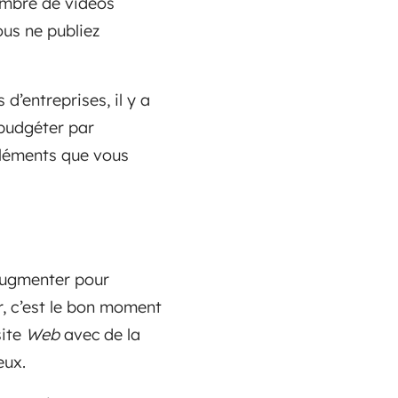
nombre de vidéos
ous ne publiez
d’entreprises, il y a
 budgéter par
éléments que vous
’augmenter pour
r, c’est le bon moment
site
Web
avec de la
eux.