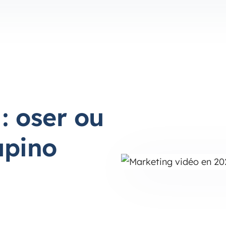
: oser ou
apino