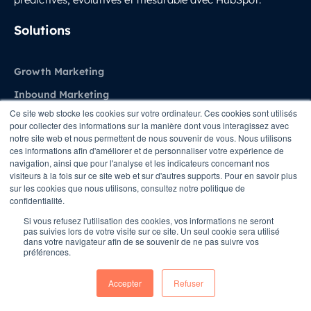
LinkedIn
Solutions
Growth Marketing
Inbound Marketing
Ce site web stocke les cookies sur votre ordinateur. Ces cookies sont utilisés
Marketing Automation
pour collecter des informations sur la manière dont vous interagissez avec
notre site web et nous permettent de nous souvenir de vous. Nous utilisons
Création site web
ces informations afin d'améliorer et de personnaliser votre expérience de
navigation, ainsi que pour l'analyse et les indicateurs concernant nos
Vente et CRM
visiteurs à la fois sur ce site web et sur d'autres supports. Pour en savoir plus
Experience Client
sur les cookies que nous utilisons, consultez notre politique de
confidentialité.
Revenue Operations
Si vous refusez l'utilisation des cookies, vos informations ne seront
pas suivies lors de votre visite sur ce site. Un seul cookie sera utilisé
dans votre navigateur afin de se souvenir de ne pas suivre vos
Services HubSpot
préférences.
Accepter
Refuser
Audit HubSpot