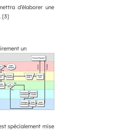
mettra d’élaborer une
.
[3]
irement un
 est spécialement mise