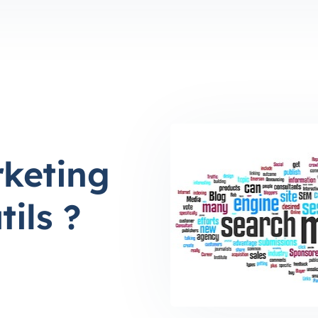
rketing
tils ?