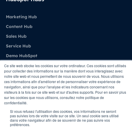
Marketing Hub
Content Hub
Sales Hub
Service Hub
Demo HubSpot
Ce site web stocke les cookies sur votre ordinateur. Ces cookies sont utilisés
pour collecter des informations sur la manière dont vous interagissez avec
Agence
notre site web et nous permettent de nous souvenir de vous. Nous utilisons
ces informations afin d'améliorer et de personnaliser votre expérience de
navigation, ainsi que pour l'analyse et les indicateurs concernant nos
A propos de Stratenet
visiteurs à la fois sur ce site web et sur d'autres supports. Pour en savoir plus
sur les cookies que nous utilisons, consultez notre politique de
Stratenet X HubSpot
confidentialité.
Nous Contacter
Si vous refusez l'utilisation des cookies, vos informations ne seront
pas suivies lors de votre visite sur ce site. Un seul cookie sera utilisé
dans votre navigateur afin de se souvenir de ne pas suivre vos
préférences.