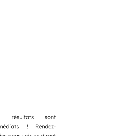
s résultats sont
médiats ! Rendez-
cs pour voir en direct