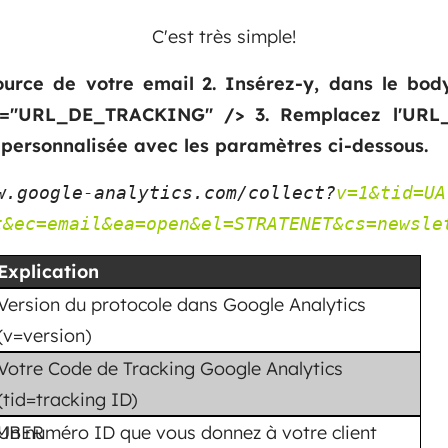
C'est très simple!
source de votre email
2. Insérez-y, dans le bod
rc="URL_DE_TRACKING" />
3. Remplacez l'UR
z personnalisée avec les paramètres ci-dessous.
w.google-analytics.com/collect?
v=1&tid=UA
t&ec=email&ea=open&el=STRATENET&cs=newsle
Explication
Version du protocole dans Google Analytics
(v=version)
Votre Code de Tracking Google Analytics
(tid=tracking ID)
MBER
Un numéro ID que vous donnez à votre client