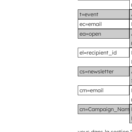
t=event
ec=email
ea=open
el=recipient_id
cs=newsletter
cm=email
cn=Campaign_Nam
vous dans la section 