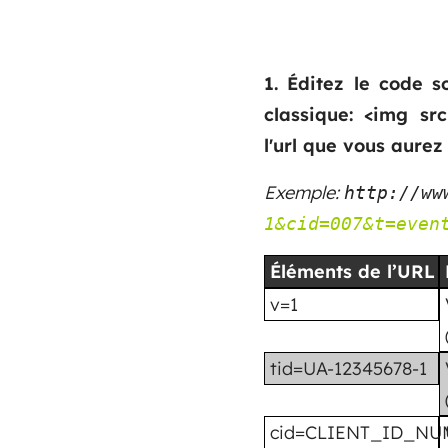
1. Éditez le code 
classique: <img s
l'url que vous aure
Exemple:
http://ww
1&cid=007&t=even
Éléments de l’URL
v=1
tid=UA-12345678-1
cid=CLIENT_ID_NU