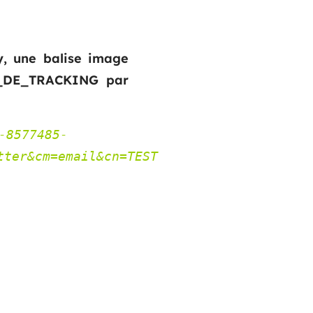
y, une balise image
L_DE_TRACKING par
-8577485-
tter&cm=email&cn=TEST