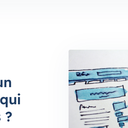
un
qui
 ?