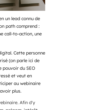
 en un lead connu de
ion path comprend :
 call-to-action, une
gital. Cette personne
isé (on parle ici de
 le pouvoir du SEO
éressé et veut en
articiper au webinaire
voir plus.
ebinaire. Afin d'y