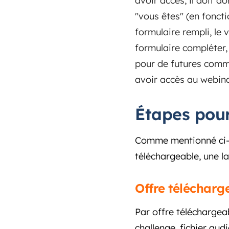
avoir accès, il doit 
"vous êtes" (en foncti
formulaire rempli, le 
formulaire compléter,
pour de futures commu
avoir accès au webina
Étapes pour
Comme mentionné ci-d
téléchargeable, une l
Offre télécharg
Par offre téléchargea
challenge, fichier aud