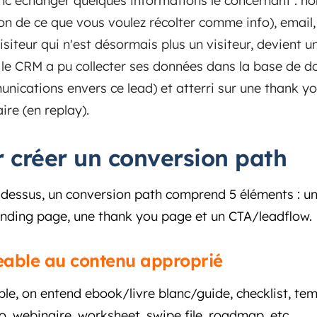
donc échanger quelques informations le concernant : no
on de ce que vous voulez récolter comme info), email, 
visiteur qui n'est désormais plus un visiteur, devient u
 le CRM a pu collecter ses données dans la base de do
nications envers ce lead) et atterri sur une thank yo
ire (en replay).
 créer un conversion path
essus, un conversion path comprend 5 éléments : un
anding page, une thank you page et un CTA/leadflow.
eable au contenu approprié
ble, on entend ebook/livre blanc/guide, checklist, tem
io, webinaire, worksheet, swipe file, roadmap, etc.