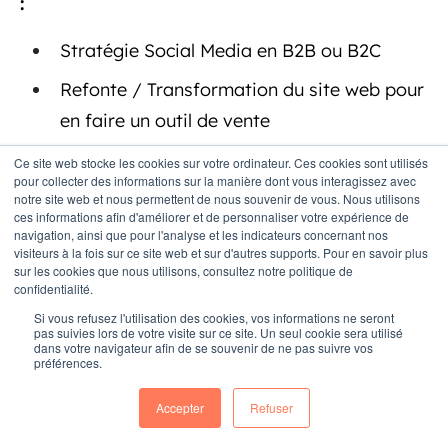
:
Stratégie Social Media en B2B ou B2C
Refonte / Transformation du site web pour
en faire un outil de vente
Blogs d'entreprise, Marketing de contenu &
Ce site web stocke les cookies sur votre ordinateur. Ces cookies sont utilisés
pour collecter des informations sur la manière dont vous interagissez avec
SEO
notre site web et nous permettent de nous souvenir de vous. Nous utilisons
ces informations afin d'améliorer et de personnaliser votre expérience de
Marketing vidéo
navigation, ainsi que pour l'analyse et les indicateurs concernant nos
visiteurs à la fois sur ce site web et sur d'autres supports. Pour en savoir plus
Email Marketing
sur les cookies que nous utilisons, consultez notre politique de
confidentialité.
CRM & Sales enablement
Si vous refusez l'utilisation des cookies, vos informations ne seront
pas suivies lors de votre visite sur ce site. Un seul cookie sera utilisé
Optimisation de la conversion
dans votre navigateur afin de se souvenir de ne pas suivre vos
préférences.
Marketing personnalisé
Accepter
Refuser
Marketing d'influence