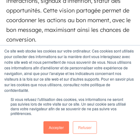
interactions, signaux d'intention, statut des
opportunités. Cette vision partagée permet de
coordonner les actions au bon moment, avec le
bon message, maximisant ainsi les chances de
conversion.
Ce site web stocke les cookies sur votre ordinateur. Ces cookies sont utilisés
pour collecter des informations sur la manière dont vous interagissez avec
Quels outils utiliser pour mettre en
notre site web et nous permettent de nous souvenir de vous. Nous utilisons
place une stratégie ABM ?
ces informations afin d'améliorer et de personnaliser votre expérience de
navigation, ainsi que pour l'analyse et les indicateurs concernant nos
visiteurs à la fois sur ce site web et sur d'autres supports. Pour en savoir plus
Une stratégie ABM efficace repose
sur les cookies que nous utilisons, consultez notre politique de
confidentialité.
généralement sur un CRM centralisé (comme
Si vous refusez l'utilisation des cookies, vos informations ne seront
HubSpot), une plateforme de marketing
pas suivies lors de votre visite sur ce site. Un seul cookie sera utilisé
dans votre navigateur afin de se souvenir de ne pas suivre vos
automation capable de personnaliser les
préférences.
communications au niveau du compte, des
Accepter
Refuser
outils d'enrichissement de données