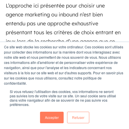
L’approche ici présentée pour choisir une
agence marketing ou inbound n’est bien
entendu pas une approche exhaustive
présentant tous les critères de choix entrant en
jeux lors de la recherche d’une agence que ce
Ce site web stocke les cookies sur votre ordinateur. Ces cookies sont utilisés
soit dans le cadre de son projet de formation
pour collecter des informations sur la manière dont vous interagissez avec
notre site web et nous permettent de nous souvenir de vous. Nous utilisons
personnelle ou dans le cadre d’un projet de
ces informations afin d'améliorer et de personnaliser votre expérience de
développement et de croissance de son
navigation, ainsi que pour l'analyse et les indicateurs concernant nos
visiteurs à la fois sur ce site web et sur d'autres supports. Pour en savoir plus
entreprise.
sur les cookies que nous utilisons, consultez notre politique de
confidentialité.
Pour faire un choix optimal, une bonne pratique
Si vous refusez l'utilisation des cookies, vos informations ne seront
pas suivies lors de votre visite sur ce site. Un seul cookie sera utilisé
est de ne pas essentiellement se fier à ce que
dans votre navigateur afin de se souvenir de ne pas suivre vos
préférences.
l’on peut voir ou ce que les “autres” préconisent
de faire. Tout simplement, faire le bon choix
Accepter
Refuser
c’est également faire preuve de “feeling” car