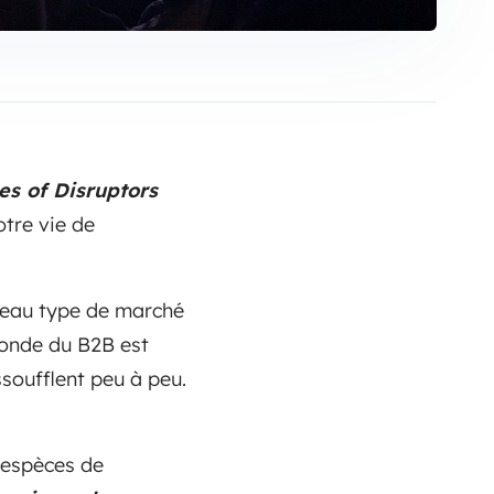
s of Disruptors
otre vie de
uveau type de marché
onde du B2B est
ssoufflent peu à peu.
s espèces de