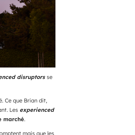
enced disruptors
se
. Ce que Brian dit,
sant. Les
experienced
le marché
.
 comptent mais que les