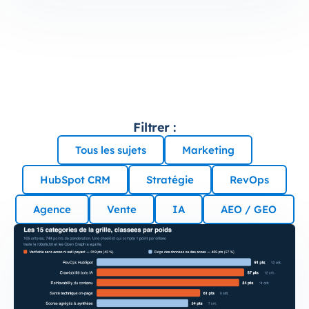
Filtrer :
Tous les sujets
Marketing
HubSpot CRM
Stratégie
RevOps
Agence
Vente
IA
AEO / GEO