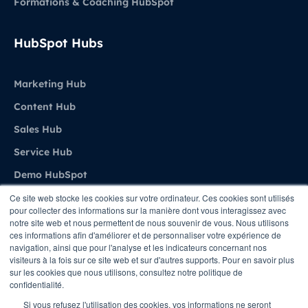
Formations & Coaching HubSpot
HubSpot Hubs
Marketing Hub
Content Hub
Sales Hub
Service Hub
Demo HubSpot
Ce site web stocke les cookies sur votre ordinateur. Ces cookies sont utilisés
pour collecter des informations sur la manière dont vous interagissez avec
Agence
notre site web et nous permettent de nous souvenir de vous. Nous utilisons
ces informations afin d'améliorer et de personnaliser votre expérience de
navigation, ainsi que pour l'analyse et les indicateurs concernant nos
A propos de Stratenet
visiteurs à la fois sur ce site web et sur d'autres supports. Pour en savoir plus
sur les cookies que nous utilisons, consultez notre politique de
Stratenet X HubSpot
confidentialité.
Nous Contacter
Si vous refusez l'utilisation des cookies, vos informations ne seront