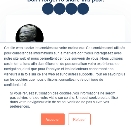
Ce site web stocke les cookies sur votre ordinateur. Ces cookies sont utilisés
pour collecter des informations sur la manière dont vous interagissez avec
Sun Tzu
notre site web et nous permettent de nous souvenir de vous. Nous utilisons
Né dans un contexte de guerre et de
ces informations afin d'améliorer et de personnaliser votre expérience de
navigation, ainsi que pour l'analyse et les indicateurs concernant nos
compétition permanente, Sun Tzu a bâti une
visiteurs à la fois sur ce site web et sur d'autres supports. Pour en savoir plus
philosophie simple : La victoire ne vient pas de la
sur les cookies que nous utilisons, consultez notre politique de
force, mais de la stratégie. Chez Stratenet, il
confidentialité.
incarne : La capacité à anticiper le marché
Si vous refusez l'utilisation des cookies, vos informations ne seront
pas suivies lors de votre visite sur ce site. Un seul cookie sera utilisé
plutôt que le subir L’obsession de gagner sans
dans votre navigateur afin de se souvenir de ne pas suivre vos
préférences.
gaspiller de ressources L’art de transformer des
données en décisions stratégiques Une vision où
Accepter
Refuser
marketing, sales et ops ne font qu’un système
cohérent