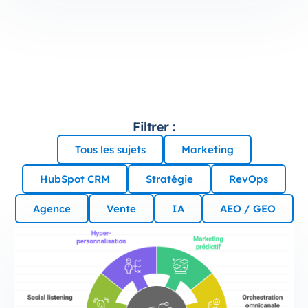
Filtrer :
Tous les sujets
Marketing
HubSpot CRM
Stratégie
RevOps
Agence
Vente
IA
AEO / GEO