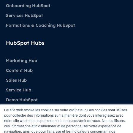
Onboarding HubSpot
Services HubSpot
Formations & Coaching HubSpot
HubSpot Hubs
Marketing Hub
Content Hub
Sales Hub
Service Hub
Demo HubSpot
Ce site web stocke les cookies sur votre ordinateur. Ces cookies sont utilisés
pour collecter des informations sur la manière dont vous interagissez avec
Agence
notre site web et nous permettent de nous souvenir de vous. Nous utilisons
ces informations afin d'améliorer et de personnaliser votre expérience de
navigation, ainsi que pour l'analyse et les indicateurs concernant nos