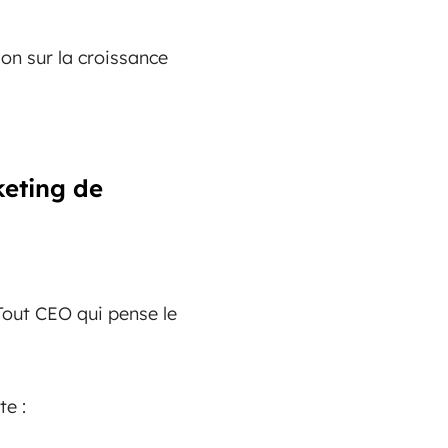
ion sur la croissance
keting de
 Tout CEO qui pense le
e :