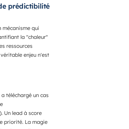
e prédictibilité
 un mécanisme qui
tifiant la "chaleur"
des ressources
éritable enjeu n'est
, a téléchargé un cas
se
). Un lead à score
e priorité. La magie