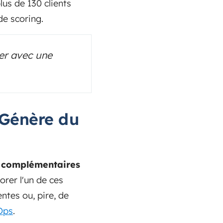
us de 130 clients
de scoring.
uer avec une
 Génère du
s complémentaires
rer l'un de ces
entes ou, pire, de
Ops
.