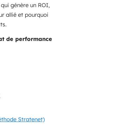
 qui génère un ROI,
r allié et pourquoi
ts.
trat de performance
?
éthode Stratenet)