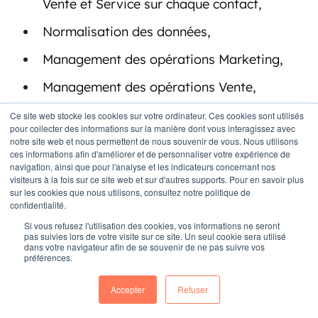
Vente et Service sur chaque contact,
Normalisation des données,
Management des opérations Marketing,
Management des opérations Vente,
Management des opération SAV,
Ce site web stocke les cookies sur votre ordinateur. Ces cookies sont utilisés
pour collecter des informations sur la manière dont vous interagissez avec
Automatisation du Marketing, des Ventes,
notre site web et nous permettent de nous souvenir de vous. Nous utilisons
ces informations afin d'améliorer et de personnaliser votre expérience de
du SAV,
navigation, ainsi que pour l'analyse et les indicateurs concernant nos
visiteurs à la fois sur ce site web et sur d'autres supports. Pour en savoir plus
Dashboard & Analytique poussé pour
sur les cookies que nous utilisons, consultez notre politique de
confidentialité.
suivre vos objectifs de croissance.
Si vous refusez l'utilisation des cookies, vos informations ne seront
pas suivies lors de votre visite sur ce site. Un seul cookie sera utilisé
Grâce à celles-ci, vous serez en mesure de
dans votre navigateur afin de se souvenir de ne pas suivre vos
préférences.
mieux identifier les goulets d'étranglement de
votre croissance. Ensuite, les outils d'aide à la
Accepter
Refuser
vente tels que l'automatisation, les modèles, les