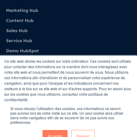
Marketing Hub
Content Hub
Sales Hub
Service Hub
Demo HubSpot
Ce site web stocke les cookies sur votre ordinateur. Ces cookies sont utilisés
pour collecter des informations sur la manière dont vous interagissez avec
Agence
notre site web et nous permettent de nous souvenir de vous. Nous utilisons
ces informations afin d'améliorer et de personnaliser votre expérience de
navigation, ainsi que pour l'analyse et les indicateurs concernant nos
A propos de Stratenet
visiteurs à la fois sur ce site web et sur d'autres supports. Pour en savoir plus
sur les cookies que nous utilisons, consultez notre politique de
Stratenet X HubSpot
confidentialité.
Nous Contacter
Si vous refusez l'utilisation des cookies, vos informations ne seront
pas suivies lors de votre visite sur ce site. Un seul cookie sera utilisé
dans votre navigateur afin de se souvenir de ne pas suivre vos
préférences.
Copyright © STRATENET - All rights Reserved
Accepter
Refuser