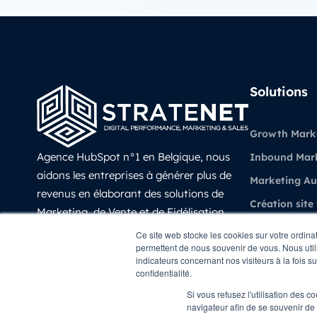
Solutions
Growth Mark
Agence HubSpot n°1 en Belgique, nous
Inbound Mar
aidons les entreprises à générer plus de
Marketing A
revenus en élaborant des solutions de
Création site
Marketing, de Vente et de Fidélisation
Vente et CRM
prédictives, évolutives et mesurable avec
Ce site web stocke les cookies sur votre ordina
permettent de nous souvenir de vous. Nous utili
HubSpot.
Experience Cl
indicateurs concernant nos visiteurs à la fois s
LinkedIn
confidentialité.
Revenue Oper
Si vous refusez l'utilisation des c
navigateur afin de se souvenir de