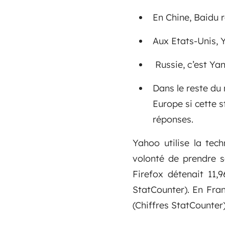
En Chine, Baidu r
Aux Etats-Unis, 
Russie, c’est Ya
Dans le reste du 
Europe si cette s
réponses.
Yahoo utilise la tec
volonté de prendre s
Firefox détenait 11
StatCounter). En Fra
(Chiffres StatCounter)