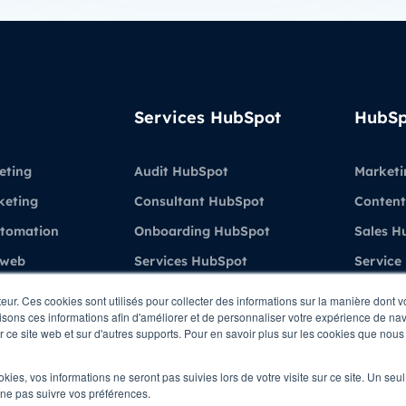
Services HubSpot
HubSp
eting
Audit HubSpot
Marketi
keting
Consultant HubSpot
Content
utomation
Onboarding HubSpot
Sales H
 web
Services HubSpot
Service
Formations & Coaching
Demo H
teur. Ces cookies sont utilisés pour collecter des informations sur la manière dont 
sons ces informations afin d'améliorer et de personnaliser votre expérience de navi
ient
HubSpot
ur ce site web et sur d'autres supports. Pour en savoir plus sur les cookies que nous 
ations
ookies, vos informations ne seront pas suivies lors de votre visite sur ce site. Un seu
 ne pas suivre vos préférences.