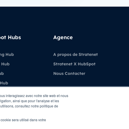
ot Hubs
Agence
ng Hub
A propos de Stratenet
 Hub
Stratenet X HubSpot
ub
Nous Contacter
 Hub
ubSpot
vous interagissez avec notre site web et nous
gation, ainsi que pour l'analyse et les
utilisons, consultez notre politique de
l cookie sera utilisé dans votre