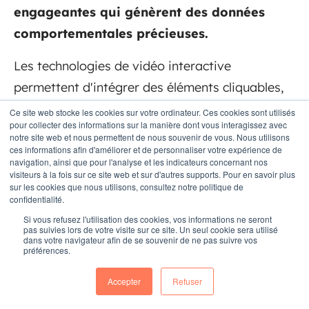
engageantes qui génèrent des données
comportementales précieuses.
Les technologies de vidéo interactive
permettent d'intégrer des éléments cliquables,
des parcours personnalisés et des appels à
Ce site web stocke les cookies sur votre ordinateur. Ces cookies sont utilisés
pour collecter des informations sur la manière dont vous interagissez avec
l'action contextuels directement dans le contenu
notre site web et nous permettent de nous souvenir de vous. Nous utilisons
ces informations afin d'améliorer et de personnaliser votre expérience de
vidéo. Cette approche révolutionne la
navigation, ainsi que pour l'analyse et les indicateurs concernant nos
présentation produit, la formation client et la
visiteurs à la fois sur ce site web et sur d'autres supports. Pour en savoir plus
sur les cookies que nous utilisons, consultez notre politique de
génération de leads.
confidentialité.
Si vous refusez l'utilisation des cookies, vos informations ne seront
pas suivies lors de votre visite sur ce site. Un seul cookie sera utilisé
dans votre navigateur afin de se souvenir de ne pas suivre vos
préférences.
Accepter
Refuser