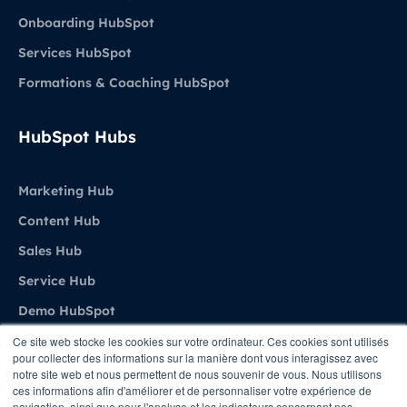
Onboarding HubSpot
Services HubSpot
Formations & Coaching HubSpot
HubSpot Hubs
Marketing Hub
Content Hub
Sales Hub
Service Hub
Demo HubSpot
Ce site web stocke les cookies sur votre ordinateur. Ces cookies sont utilisés
pour collecter des informations sur la manière dont vous interagissez avec
Agence
notre site web et nous permettent de nous souvenir de vous. Nous utilisons
ces informations afin d'améliorer et de personnaliser votre expérience de
navigation, ainsi que pour l'analyse et les indicateurs concernant nos