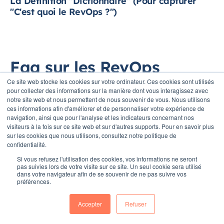
La Définition "Dictionnaire" (Pour capturer
"C'est quoi le RevOps ?")
Faq sur les RevOps
Ce site web stocke les cookies sur votre ordinateur. Ces cookies sont utilisés
pour collecter des informations sur la manière dont vous interagissez avec
notre site web et nous permettent de nous souvenir de vous. Nous utilisons
ces informations afin d'améliorer et de personnaliser votre expérience de
navigation, ainsi que pour l'analyse et les indicateurs concernant nos
Qu'est-ce que le RevOps
visiteurs à la fois sur ce site web et sur d'autres supports. Pour en savoir plus
sur les cookies que nous utilisons, consultez notre politique de
exactement ?
confidentialité.
Si vous refusez l'utilisation des cookies, vos informations ne seront
Le RevOps (Revenue Operations) est une
pas suivies lors de votre visite sur ce site. Un seul cookie sera utilisé
dans votre navigateur afin de se souvenir de ne pas suivre vos
méthodologie stratégique qui aligne les
préférences.
départements Marketing, Vente et Service
Accepter
Refuser
Client pour optimiser la croissance du