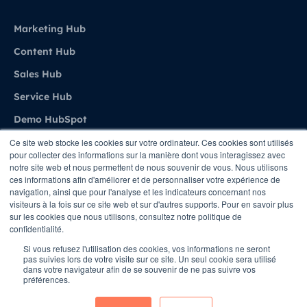
Marketing Hub
Content Hub
Sales Hub
Service Hub
Demo HubSpot
Ce site web stocke les cookies sur votre ordinateur. Ces cookies sont utilisés
pour collecter des informations sur la manière dont vous interagissez avec
Agence
notre site web et nous permettent de nous souvenir de vous. Nous utilisons
ces informations afin d'améliorer et de personnaliser votre expérience de
navigation, ainsi que pour l'analyse et les indicateurs concernant nos
A propos de Stratenet
visiteurs à la fois sur ce site web et sur d'autres supports. Pour en savoir plus
sur les cookies que nous utilisons, consultez notre politique de
Stratenet X HubSpot
confidentialité.
Nous Contacter
Si vous refusez l'utilisation des cookies, vos informations ne seront
pas suivies lors de votre visite sur ce site. Un seul cookie sera utilisé
dans votre navigateur afin de se souvenir de ne pas suivre vos
préférences.
Copyright © STRATENET - All rights Reserved