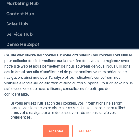
Marketing Hub
Content Hub
Sales Hub
Service Hub
Demo HubSpot
Ce site web stocke les cookies sur votre ordinateur. Ces cookies sont utilisés
pour collecter des informations sur la manière dont vous interagissez avec
Agence
notre site web et nous permettent de nous souvenir de vous. Nous utilisons
ces informations afin d'améliorer et de personnaliser votre expérience de
navigation, ainsi que pour l'analyse et les indicateurs concernant nos
A propos de Stratenet
visiteurs à la fois sur ce site web et sur d'autres supports. Pour en savoir plus
sur les cookies que nous utilisons, consultez notre politique de
Stratenet X HubSpot
confidentialité.
Nous Contacter
Si vous refusez l'utilisation des cookies, vos informations ne seront
pas suivies lors de votre visite sur ce site. Un seul cookie sera utilisé
dans votre navigateur afin de se souvenir de ne pas suivre vos
préférences.
Copyright © STRATENET - All rights Reserved
Accepter
Refuser
Conditions
Privacy Policy