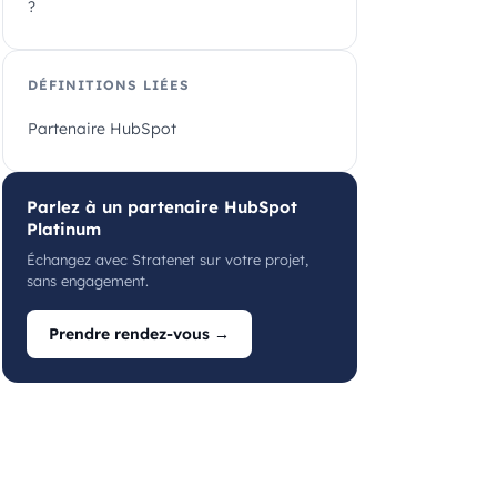
?
DÉFINITIONS LIÉES
Partenaire HubSpot
Parlez à un partenaire HubSpot
Platinum
Échangez avec Stratenet sur votre projet,
sans engagement.
Prendre rendez-vous →