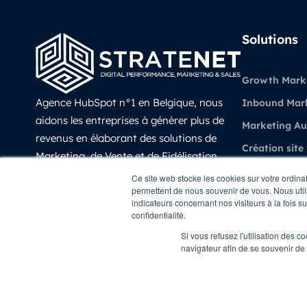
Solutions
Growth Mark
Agence HubSpot n°1 en Belgique, nous
Inbound Mar
aidons les entreprises à générer plus de
Marketing A
revenus en élaborant des solutions de
Création site
Marketing, de Vente et de Fidélisation
Vente et CRM
prédictives, évolutives et mesurable avec
Ce site web stocke les cookies sur votre ordina
permettent de nous souvenir de vous. Nous utili
HubSpot.
Experience Cl
indicateurs concernant nos visiteurs à la fois s
LinkedIn
confidentialité.
Revenue Oper
Si vous refusez l'utilisation des c
navigateur afin de se souvenir de
Copyright © STRATENET - All rights Reserved