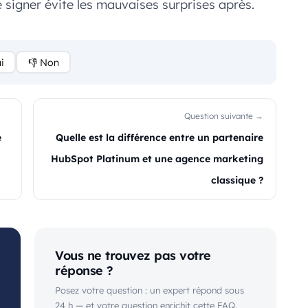
e signer évite les mauvaises surprises après.
i
👎 Non
Question suivante →
e
Quelle est la différence entre un partenaire
HubSpot Platinum et une agence marketing
classique ?
Vous ne trouvez pas votre
réponse ?
Posez votre question : un expert répond sous
24 h — et votre question enrichit cette FAQ.