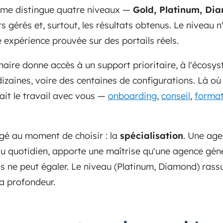
mme distingue quatre niveaux —
Gold, Platinum, Dia
ts gérés et, surtout, les résultats obtenus. Le niveau 
ne expérience prouvée sur des portails réels.
enaire donne accès à un support prioritaire, à l'écos
izaines, voire des centaines de configurations. Là où 
fait le travail avec vous —
onboarding
,
conseil
,
format
igé au moment de choisir : la
spécialisation
. Une ag
au quotidien, apporte une maîtrise qu'une agence gén
 ne peut égaler. Le niveau (Platinum, Diamond) rassur
la profondeur.