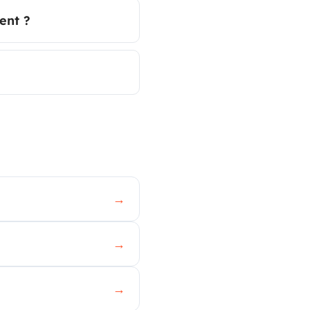
ent ?
→
→
→