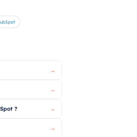
HubSpot
→
→
Spot ?
→
→