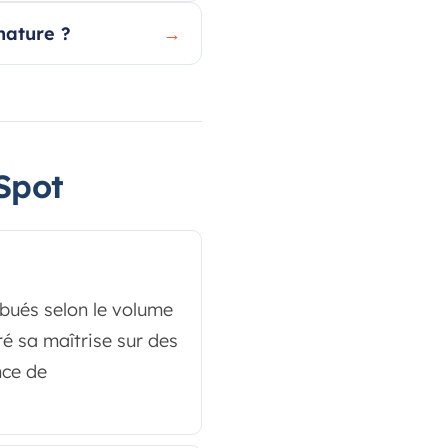
nature ?
→
Spot
ribués selon le volume
ré sa maîtrise sur des
nce de