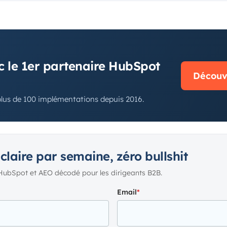
N
c le 1er partenaire HubSpot
Découvr
plus de 100 implémentations depuis 2016.
 claire par semaine, zéro bullshit
HubSpot et AEO décodé pour les dirigeants B2B.
Email
*