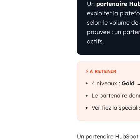
Un
partenaire Hu
exploiter la plate
selon le volume de 
prouvée : un parte
actifs.
⚡ À RETENIR
4 niveaux :
Gold 
Le partenaire don
Vérifiez la spécia
Un partenaire HubSpot e