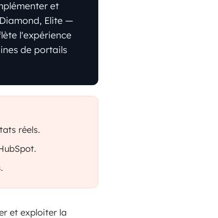
implémenter et
 Diamond, Elite —
flète l'expérience
ines de portails
tats réels.
 HubSpot.
.
r et exploiter la