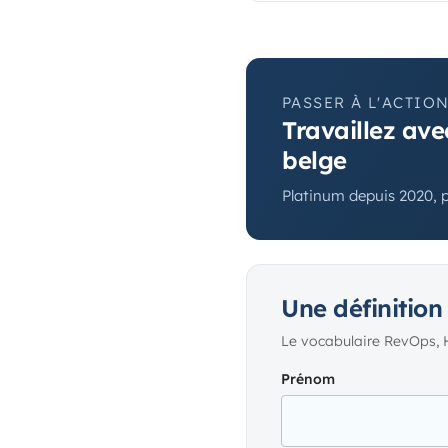
PASSER À L'ACTIO
Travaillez ave
belge
Platinum depuis 2020, 
Une définition
Le vocabulaire RevOps, 
Prénom