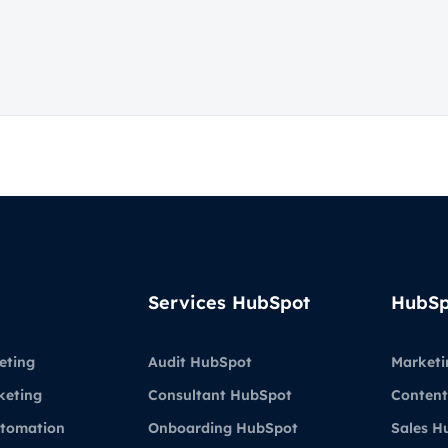
Services HubSpot
HubSp
eting
Audit HubSpot
Marketi
keting
Consultant HubSpot
Content
utomation
Onboarding HubSpot
Sales H