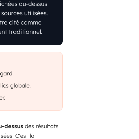
fichées au-dessus
sources utilisées.
être cité comme
nt traditionnel.
egard.
ics globale.
er.
u-dessus
des résultats
sées. C'est la