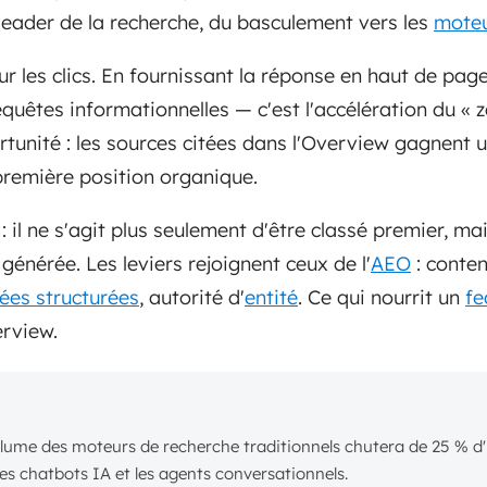
 leader de la recherche, du basculement vers les
moteu
ur les clics. En fournissant la réponse en haut de pag
quêtes informationnelles — c'est l'accélération du « ze
tunité : les sources citées dans l'Overview gagnent u
remière position organique.
: il ne s'agit plus seulement d'être classé premier, ma
énérée. Les leviers rejoignent ceux de l'
AEO
: conten
ées structurées
, autorité d'
entité
. Ce qui nourrit un
fe
erview.
olume des moteurs de recherche traditionnels chutera de 25 % d'i
es chatbots IA et les agents conversationnels.