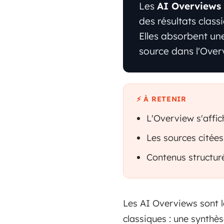
Les
AI Overviews
des résultats class
Elles absorbent un
source dans l'Overv
⚡ À RETENIR
L'Overview s'affi
Les sources citées
Contenus structuré
Les AI Overviews sont l
classiques : une synthès