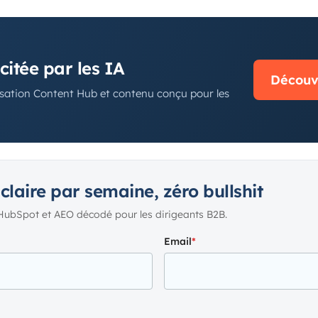
N
itée par les IA
Découvr
ation Content Hub et contenu conçu pour les
 claire par semaine, zéro bullshit
HubSpot et AEO décodé pour les dirigeants B2B.
Email
*