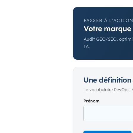
PASSER À L'ACTIO
Votre marque c
Audit GEO/SEO, optimis
IA.
Une définition
Le vocabulaire RevOps, 
Prénom