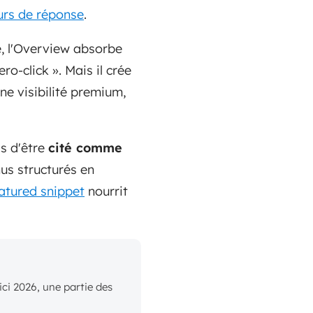
rs de réponse
.
e, l'Overview absorbe
ro-click ». Mais il crée
ne visibilité premium,
is d'être
cité comme
us structurés en
atured snippet
nourrit
ci 2026, une partie des