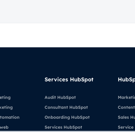
Services HubSpot
HubSp
eting
Audit HubSpot
Marketi
keting
Consultant HubSpot
Content
utomation
Onboarding HubSpot
Sales H
 web
Services HubSpot
Service