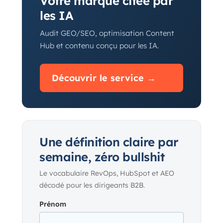
Votre marque citée par
les IA
Audit GEO/SEO, optimisation Content
Hub et contenu conçu pour les IA.
Découvrir le service →
Une définition claire par
semaine, zéro bullshit
Le vocabulaire RevOps, HubSpot et AEO
décodé pour les dirigeants B2B.
Prénom