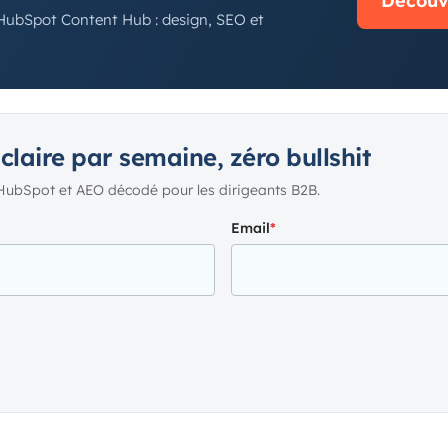
Découvr
 HubSpot Content Hub : design, SEO et
 claire par semaine, zéro bullshit
HubSpot et AEO décodé pour les dirigeants B2B.
Email
*