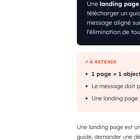
Une
landing page
télécharger un guid
message aligné sur 
l'élimination de to
⚡ À RETENIR
1 page = 1 object
Le message doit p
Une landing page se
Une landing page est un
guide, demander une dém