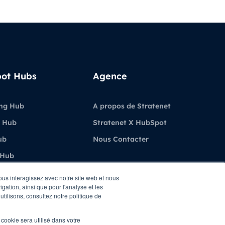
ot Hubs
Agence
ng Hub
A propos de Stratenet
 Hub
Stratenet X HubSpot
ub
Nous Contacter
 Hub
ubSpot
vous interagissez avec notre site web et nous
gation, ainsi que pour l'analyse et les
utilisons, consultez notre politique de
l cookie sera utilisé dans votre