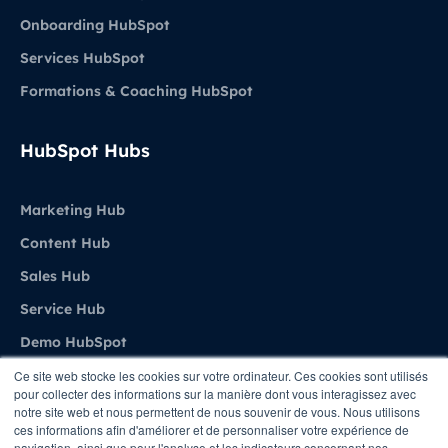
Onboarding HubSpot
Services HubSpot
Formations & Coaching HubSpot
HubSpot Hubs
Marketing Hub
Content Hub
Sales Hub
Service Hub
Demo HubSpot
Ce site web stocke les cookies sur votre ordinateur. Ces cookies sont utilisés
pour collecter des informations sur la manière dont vous interagissez avec
Agence
notre site web et nous permettent de nous souvenir de vous. Nous utilisons
ces informations afin d'améliorer et de personnaliser votre expérience de
navigation, ainsi que pour l'analyse et les indicateurs concernant nos