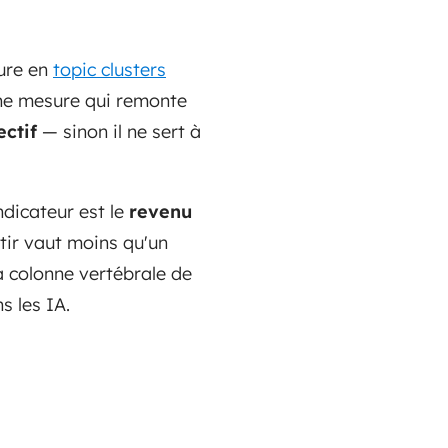
ture en
topic clusters
une mesure qui remonte
ectif
— sinon il ne sert à
ndicateur est le
revenu
rtir vaut moins qu'un
la colonne vertébrale de
s les IA.