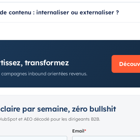
de contenu : internaliser ou externaliser ?
N
rtissez, transformez
Découvr
t campagnes inbound orientées revenus.
 claire par semaine, zéro bullshit
HubSpot et AEO décodé pour les dirigeants B2B.
Email
*