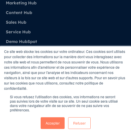
Marketing Hub
Content Hub
Sales Hub
Service Hub
Demo HubSpot
Ce site web stocke les cookies sur votre ordinateur. Ces cookies sont utilisés
pour collecter des informations sur la manière dont vous interagissez avec
Agence
notre site web et nous permettent de nous souvenir de vous. Nous utilisons
ces informations afin d'améliorer et de personnaliser votre expérience de
navigation, ainsi que pour l'analyse et les indicateurs concernant nos
A propos de Stratenet
visiteurs à la fois sur ce site web et sur d'autres supports. Pour en savoir plus
sur les cookies que nous utilisons, consultez notre politique de
Stratenet X HubSpot
confidentialité.
Nous Contacter
Si vous refusez l'utilisation des cookies, vos informations ne seront
pas suivies lors de votre visite sur ce site. Un seul cookie sera utilisé
dans votre navigateur afin de se souvenir de ne pas suivre vos
préférences.
Copyright © STRATENET - All rights Reserved
Accepter
Refuser
Conditions
Privacy Policy