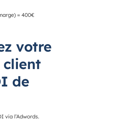
 marge) = 400€
ez votre
 client
I de
I via l’Adwords.