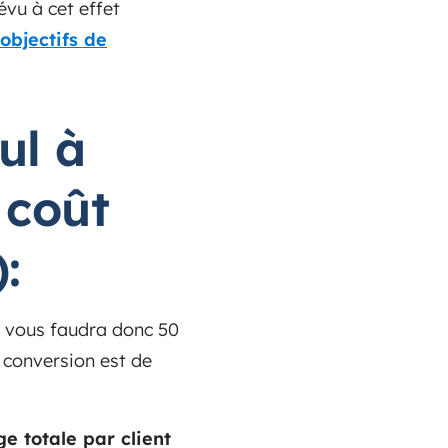
évu à cet effet
objectifs de
ul à
 coût
)
:
l vous faudra donc 50
 conversion est de
e totale par client