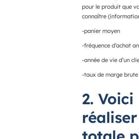
pour le produit que v
connaître (information
-panier moyen
-fréquence d’achat an
-année de vie d’un cli
-taux de marge brute
2. Voic
réalise
totale p