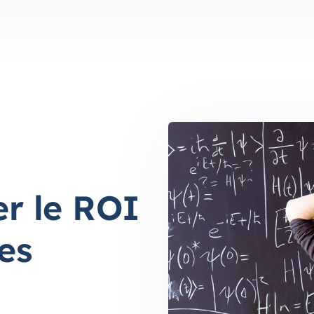
r le ROI
es