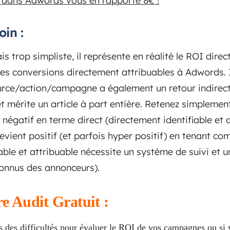
 dans Adwords vous en rapporte 8€ !
oin :
is trop simpliste, il représente en réalité le ROI direc
 conversions directement attribuables à Adwords. Il
rce/action/campagne a également un retour indirect 
t mérite un article à part entière. Retenez simplement
négatif en terme direct (directement identifiable et 
evient positif (et parfois hyper positif) en tenant co
iable et attribuable nécessite un système de suivi et 
onnus des annonceurs).
e Audit Gratuit :
 des difficultés pour évaluer le ROI de vos campagnes ou si v