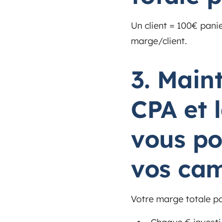
Un client = 100€ pan
marge/client.
3. Main
CPA et 
vous po
vos ca
Votre marge totale pa