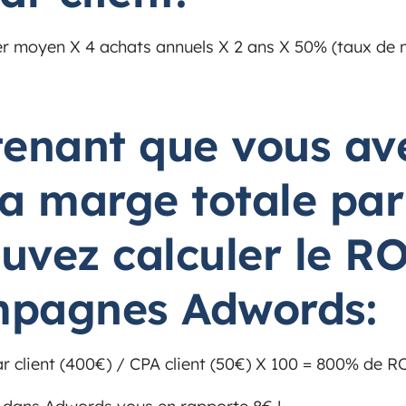
ier moyen X 4 achats annuels X 2 ans X 50% (taux de
tenant que vous av
la marge totale par
uvez calculer le
RO
mpagnes Adwords
:
r client (400€) / CPA client (50€) X 100 = 800% de RO