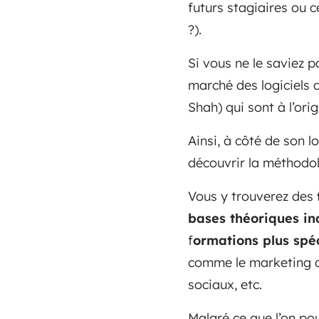
futurs stagiaires ou c
?).
Si vous ne le saviez p
marché des logiciels 
Shah) qui sont à l’or
Ainsi, à côté de son 
découvrir la méthodol
Vous y trouverez des
bases théoriques in
f
ormations plus spé
comme le marketing de
sociaux, etc.
Malgré ce que l’on po