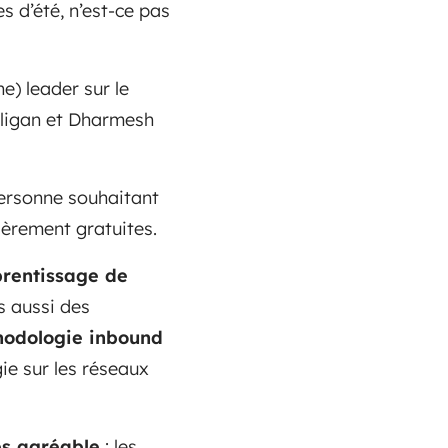
s d’été, n’est-ce pas
e) leader sur le
alligan et Dharmesh
personne souhaitant
ièrement gratuites.
rentissage de
s aussi des
thodologie inbound
ie sur les réseaux
ès agréable
: les