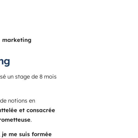
d marketing
ing
isé un stage de 8 mois
de notions en
attelée et consacrée
prometteuse
.
,
je me suis formée