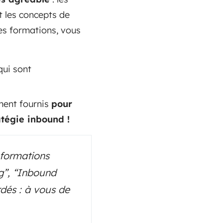
 les concepts de
des formations, vous
qui sont
ment fournis
pour
atégie inbound !
 formations
g”, “Inbound
rdés : à vous de