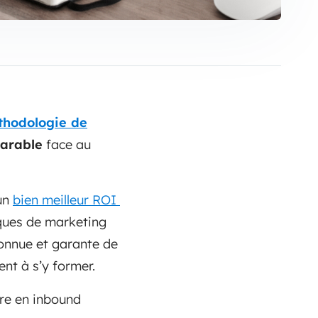
hodologie de
parable
face au
 un
bien meilleur ROI
iques de marketing
connue et garante de
ent à s’y former.
ire en inbound