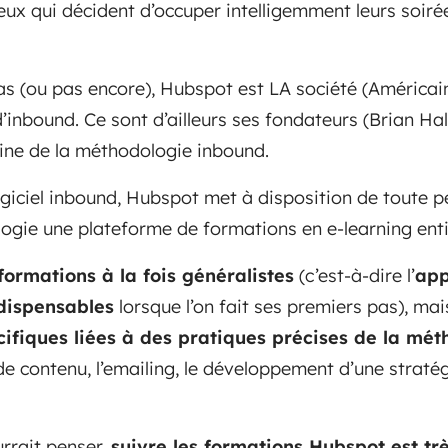
eux qui décident d’occuper intelligemment leurs soirée
as (ou pas encore), Hubspot est LA société (Américain
d’inbound. Ce sont d’ailleurs ses fondateurs (Brian H
igine de la méthodologie inbound.
logiciel inbound, Hubspot met à disposition de toute 
ogie une plateforme de formations en e-learning ent
formations à la fois généralistes
(c’est-à-dire l’
app
dispensables
lorsque l’on fait ses premiers pas), mai
cifiques liées à des pratiques précises de la mé
 contenu, l’emailing, le développement d’une stratég
urrait penser,
suivre les formations Hubspot est tr